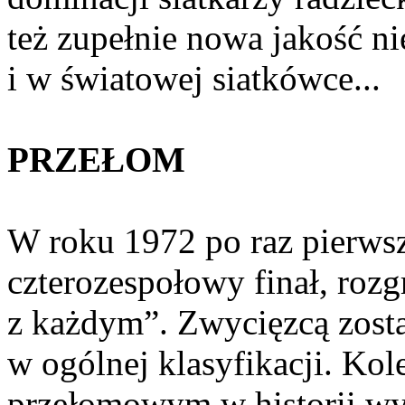
też zupełnie nowa jakość nie
i w światowej siatkówce...
PRZEŁOM
W roku 1972 po raz pierws
czterozespołowy finał, ro
z każdym”. Zwycięzcą zosta
w ogólnej klasyfikacji. Kol
przełomowym w historii wy