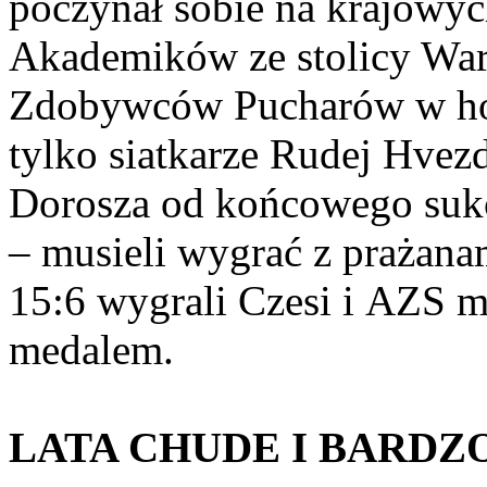
poczynał sobie na krajowyc
Akademików ze stolicy War
Zdobywców Pucharów w hole
tylko siatkarze Rudej Hvez
Dorosza od końcowego sukc
– musieli wygrać z prażanam
15:6 wygrali Czesi i AZS m
medalem.
LATA CHUDE I BARDZ