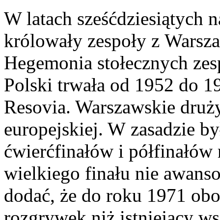
W latach sześćdziesiątych 
królowały zespoły z Warsz
Hegemonia stołecznych zesp
Polski trwała od 1952 do 1
Resovia. Warszawskie druży
europejskiej. W zasadzie b
ćwierćfinałów i półfinałów
wielkiego finału nie awans
dodać, że do roku 1971 ob
rozgrywek niż istniejący w