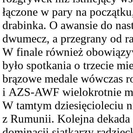
łączone w pary na początku
drabinka. O awansie do nas
dwumecz, a przegrany od ra
W finale również obowiąz
było spotkania o trzecie mi
brązowe medale wówczas ro
i AZS-AWF wielokrotnie mi
W tamtym dziesięcioleciu n
z Rumunii. Kolejna dekada
dominacji siatkarzy radziec