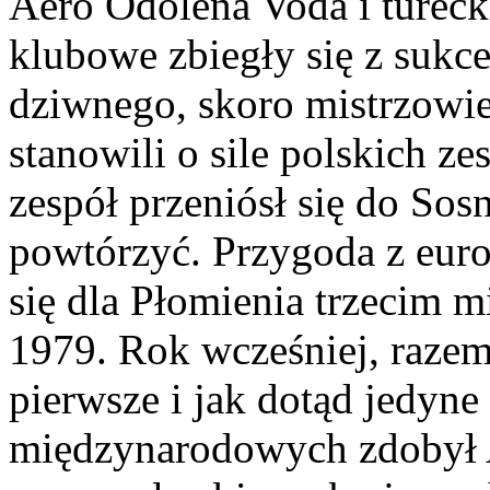
Aero Odolena Voda i turec
klubowe zbiegły się z sukce
dziwnego, skoro mistrzowie
stanowili o sile polskich z
zespół przeniósł się do Sos
powtórzyć. Przygoda z eur
się dla Płomienia trzecim 
1979. Rok wcześniej, razem
pierwsze i jak dotąd jedyn
międzynarodowych zdobył A