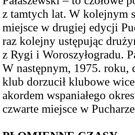
Pałaszewski – to czołowe p
z tamtych lat. W kolejnym 
miejsce w drugiej edycji 
raz kolejny ustępując druż
z Rygi i Woroszyłogradu. P
W następnym, 1975. roku, d
klub dorzucił klubowe wice
akordem wspaniałego okresu
czwarte miejsce w Pucharz